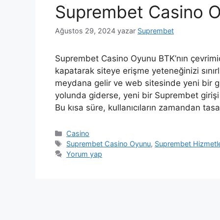
Suprembet Casino 
Ağustos 29, 2024
yazar
Suprembet
Suprembet Casino Oyunu BTK’nın çevrimiçi
kapatarak siteye erişme yeteneğinizi sınır
meydana gelir ve web sitesinde yeni bir gir
yolunda giderse, yeni bir Suprembet girişi
Bu kısa süre, kullanıcıların zamandan tas
Kategoriler
Casino
Etiketler
Suprembet Casino Oyunu
,
Suprembet Hizmetl
Yorum yap