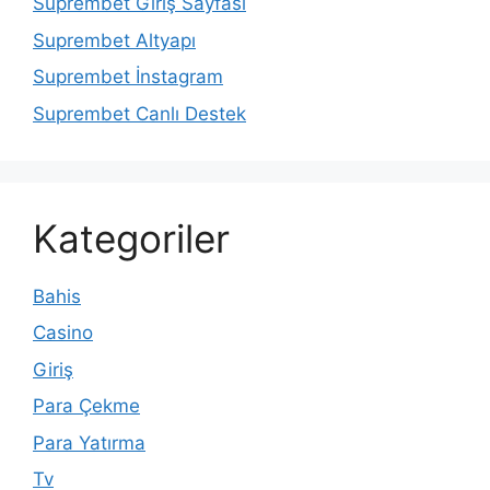
Suprembet Giriş Sayfası
Suprembet Altyapı
Suprembet İnstagram
Suprembet Canlı Destek
Kategoriler
Bahis
Casino
Giriş
Para Çekme
Para Yatırma
Tv