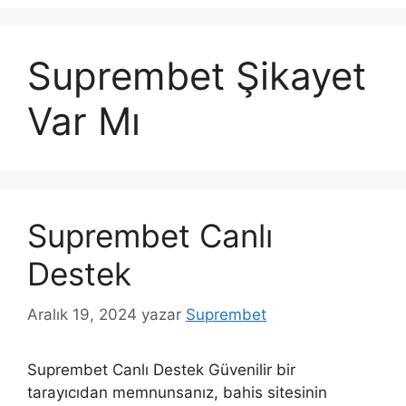
Suprembet Şikayet
Var Mı
Suprembet Canlı
Destek
Aralık 19, 2024
yazar
Suprembet
Suprembet Canlı Destek Güvenilir bir
tarayıcıdan memnunsanız, bahis sitesinin