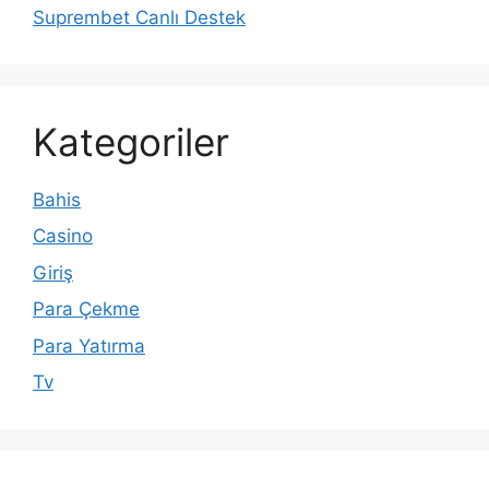
Suprembet Canlı Destek
Kategoriler
Bahis
Casino
Giriş
Para Çekme
Para Yatırma
Tv