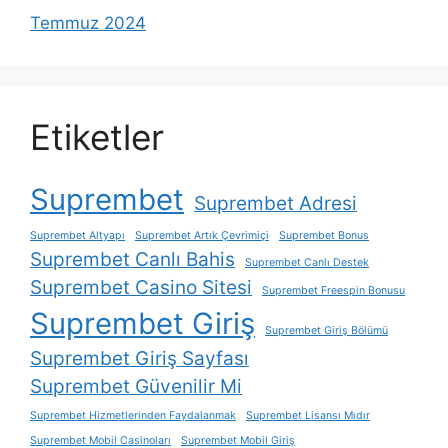
Temmuz 2024
Etiketler
Suprembet
Suprembet Adresi
Suprembet Altyapı
Suprembet Artık Çevrimiçi
Suprembet Bonus
Suprembet Canlı Bahis
Suprembet Canlı Destek
Suprembet Casino Sitesi
Suprembet Freespin Bonusu
Suprembet Giriş
Suprembet Giriş Bölümü
Suprembet Giriş Sayfası
Suprembet Güvenilir Mi
Suprembet Hizmetlerinden Faydalanmak
Suprembet Lisansı Mıdır
Suprembet Mobil Casinoları
Suprembet Mobil Giriş