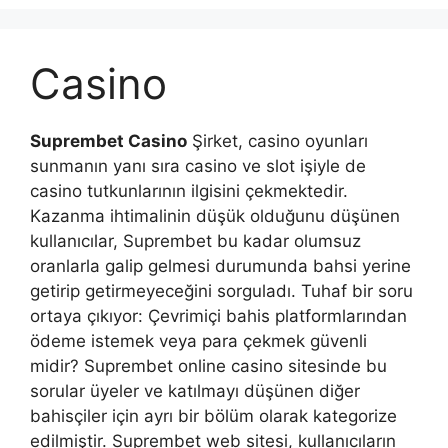
Casino
Suprembet Casino
Şirket, casino oyunları
sunmanın yanı sıra casino ve slot işiyle de
casino tutkunlarının ilgisini çekmektedir.
Kazanma ihtimalinin düşük olduğunu düşünen
kullanıcılar, Suprembet bu kadar olumsuz
oranlarla galip gelmesi durumunda bahsi yerine
getirip getirmeyeceğini sorguladı. Tuhaf bir soru
ortaya çıkıyor: Çevrimiçi bahis platformlarından
ödeme istemek veya para çekmek güvenli
midir? Suprembet online casino sitesinde bu
sorular üyeler ve katılmayı düşünen diğer
bahisçiler için ayrı bir bölüm olarak kategorize
edilmiştir. Suprembet web sitesi, kullanıcıların