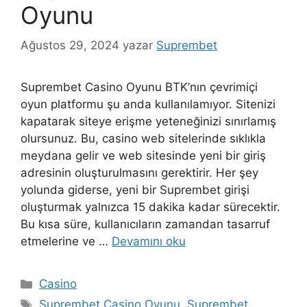
Oyunu
Ağustos 29, 2024
yazar
Suprembet
Suprembet Casino Oyunu BTK’nın çevrimiçi
oyun platformu şu anda kullanılamıyor. Sitenizi
kapatarak siteye erişme yeteneğinizi sınırlamış
olursunuz. Bu, casino web sitelerinde sıklıkla
meydana gelir ve web sitesinde yeni bir giriş
adresinin oluşturulmasını gerektirir. Her şey
yolunda giderse, yeni bir Suprembet girişi
oluşturmak yalnızca 15 dakika kadar sürecektir.
Bu kısa süre, kullanıcıların zamandan tasarruf
etmelerine ve …
Devamını oku
Kategoriler
Casino
Etiketler
Suprembet Casino Oyunu
,
Suprembet