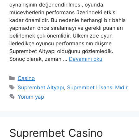
oynanışının değerlendirilmesi, oyunda
mücevherlerin performans üzerindeki etkisi
kadar önemlidir. Bu nedenle herhangi bir bahis
yapmadan önce sıralamayı ve gerekli puanları
belirlemek çok önemlidir. Ülkemizde oyun
ilerledikçe oyuncu performansının düşme
Suprembet Altyapı olduğunu gözlemledik.
Sonuç olarak, zaman …
Devamını oku
Kategoriler
Casino
Etiketler
Suprembet Altyapı
,
Suprembet Lisansı Mıdır
Yorum yap
Suprembet Casino