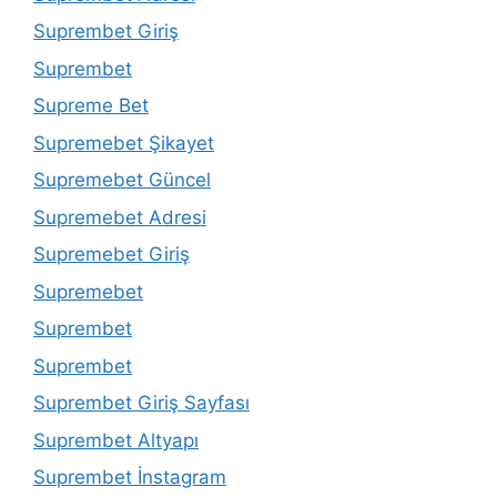
Suprembet Giriş
Suprembet
Supreme Bet
Supremebet Şikayet
Supremebet Güncel
Supremebet Adresi
Supremebet Giriş
Supremebet
Suprembet
Suprembet
Suprembet Giriş Sayfası
Suprembet Altyapı
Suprembet İnstagram