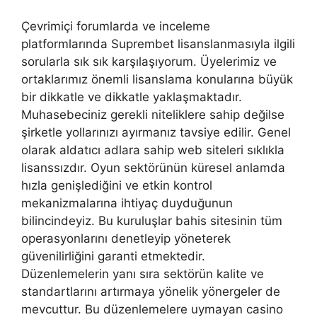
Çevrimiçi forumlarda ve inceleme
platformlarında Suprembet lisanslanmasıyla ilgili
sorularla sık sık karşılaşıyorum. Üyelerimiz ve
ortaklarımız önemli lisanslama konularına büyük
bir dikkatle ve dikkatle yaklaşmaktadır.
Muhasebeciniz gerekli niteliklere sahip değilse
şirketle yollarınızı ayırmanız tavsiye edilir. Genel
olarak aldatıcı adlara sahip web siteleri sıklıkla
lisanssızdır. Oyun sektörünün küresel anlamda
hızla genişlediğini ve etkin kontrol
mekanizmalarına ihtiyaç duyduğunun
bilincindeyiz. Bu kuruluşlar bahis sitesinin tüm
operasyonlarını denetleyip yöneterek
güvenilirliğini garanti etmektedir.
Düzenlemelerin yanı sıra sektörün kalite ve
standartlarını artırmaya yönelik yönergeler de
mevcuttur. Bu düzenlemelere uymayan casino