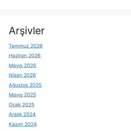
Arşivler
Temmuz 2026
Haziran 2026
Mayıs 2026
Nisan 2026
Ağustos 2025
Mayıs 2025
Ocak 2025
Aralık 2024
Kasım 2024