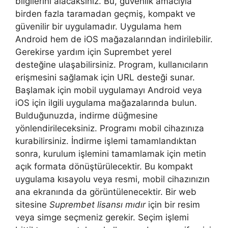
bilgilerini alacaksınız. Bu, güvenlik amacıyla
birden fazla taramadan geçmiş, kompakt ve
güvenilir bir uygulamadır. Uygulama hem
Android hem de iOS mağazalarından indirilebilir.
Gerekirse yardım için Suprembet yerel
desteğine ulaşabilirsiniz. Program, kullanıcıların
erişmesini sağlamak için URL desteği sunar.
Başlamak için mobil uygulamayı Android veya
iOS için ilgili uygulama mağazalarında bulun.
Bulduğunuzda, indirme düğmesine
yönlendirileceksiniz. Programı mobil cihazınıza
kurabilirsiniz. İndirme işlemi tamamlandıktan
sonra, kurulum işlemini tamamlamak için metin
açık formata dönüştürülecektir. Bu kompakt
uygulama kısayolu veya resmi, mobil cihazınızın
ana ekranında da görüntülenecektir. Bir web
sitesine
Suprembet lisansı mıdır
için bir resim
veya simge seçmeniz gerekir. Seçim işlemi