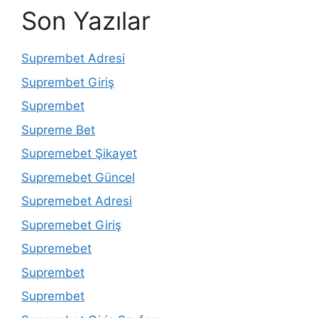
Son Yazılar
Suprembet Adresi
Suprembet Giriş
Suprembet
Supreme Bet
Supremebet Şikayet
Supremebet Güncel
Supremebet Adresi
Supremebet Giriş
Supremebet
Suprembet
Suprembet