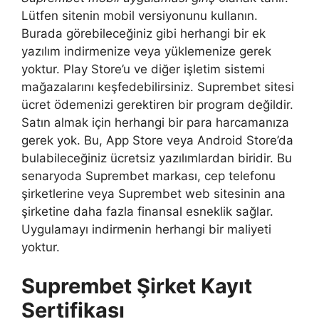
Lütfen sitenin mobil versiyonunu kullanın.
Burada görebileceğiniz gibi herhangi bir ek
yazılım indirmenize veya yüklemenize gerek
yoktur. Play Store’u ve diğer işletim sistemi
mağazalarını keşfedebilirsiniz. Suprembet sitesi
ücret ödemenizi gerektiren bir program değildir.
Satın almak için herhangi bir para harcamanıza
gerek yok. Bu, App Store veya Android Store’da
bulabileceğiniz ücretsiz yazılımlardan biridir. Bu
senaryoda Suprembet markası, cep telefonu
şirketlerine veya Suprembet web sitesinin ana
şirketine daha fazla finansal esneklik sağlar.
Uygulamayı indirmenin herhangi bir maliyeti
yoktur.
Suprembet Şirket Kayıt
Sertifikası