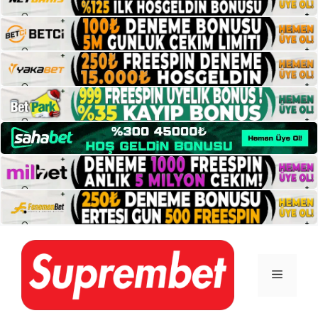
İçeriğe
atla
Menü