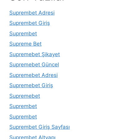
Suprembet Adresi
Suprembet Giriş
Suprembet
Supreme Bet
Supremebet Şikayet
Supremebet Güncel
Supremebet Adresi
Supremebet Giriş
Supremebet
Suprembet
Suprembet
Suprembet Giriş Sayfası
Suprembet Altyapı