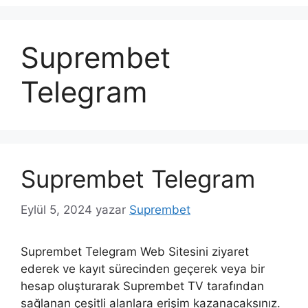
Suprembet
Telegram
Suprembet Telegram
Eylül 5, 2024
yazar
Suprembet
Suprembet Telegram Web Sitesini ziyaret
ederek ve kayıt sürecinden geçerek veya bir
hesap oluşturarak Suprembet TV tarafından
sağlanan çeşitli alanlara erişim kazanacaksınız.