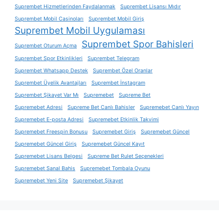
Suprembet Hizmetlerinden Faydalanmak
Suprembet Lisansı Mıdır
Suprembet Mobil Casinoları
Suprembet Mobil Giriş
Suprembet Mobil Uygulaması
Suprembet Spor Bahisleri
Suprembet Oturum Açma
Suprembet Spor Etkinlikleri
Suprembet Telegram
Suprembet Whatsapp Destek
Suprembet Özel Oranlar
Suprembet Üyelik Avantajları
Suprembet İnstagram
Suprembet Şikayet Var Mı
Supremebet
Supreme Bet
Supremebet Adresi
Supreme Bet Canlı Bahisler
Supremebet Canlı Yayın
Supremebet E-posta Adresi
Supremebet Etkinlik Takvimi
Supremebet Freespin Bonusu
Supremebet Giriş
Supremebet Güncel
Supremebet Güncel Giriş
Supremebet Güncel Kayıt
Supremebet Lisans Belgesi
Supreme Bet Rulet Seçenekleri
Supremebet Sanal Bahis
Supremebet Tombala Oyunu
Supremebet Yeni Site
Supremebet Şikayet