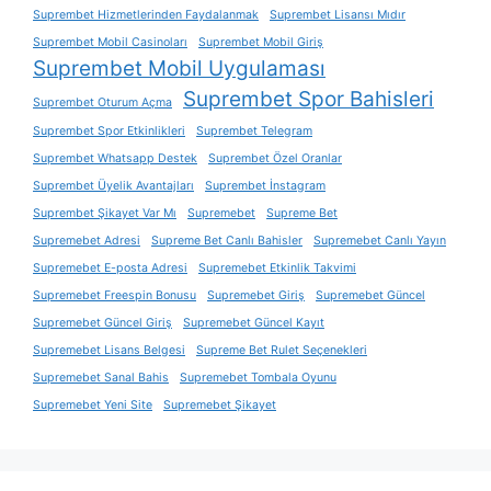
Suprembet Hizmetlerinden Faydalanmak
Suprembet Lisansı Mıdır
Suprembet Mobil Casinoları
Suprembet Mobil Giriş
Suprembet Mobil Uygulaması
Suprembet Spor Bahisleri
Suprembet Oturum Açma
Suprembet Spor Etkinlikleri
Suprembet Telegram
Suprembet Whatsapp Destek
Suprembet Özel Oranlar
Suprembet Üyelik Avantajları
Suprembet İnstagram
Suprembet Şikayet Var Mı
Supremebet
Supreme Bet
Supremebet Adresi
Supreme Bet Canlı Bahisler
Supremebet Canlı Yayın
Supremebet E-posta Adresi
Supremebet Etkinlik Takvimi
Supremebet Freespin Bonusu
Supremebet Giriş
Supremebet Güncel
Supremebet Güncel Giriş
Supremebet Güncel Kayıt
Supremebet Lisans Belgesi
Supreme Bet Rulet Seçenekleri
Supremebet Sanal Bahis
Supremebet Tombala Oyunu
Supremebet Yeni Site
Supremebet Şikayet