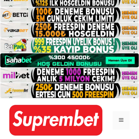
İçeriğe
atla
Menü