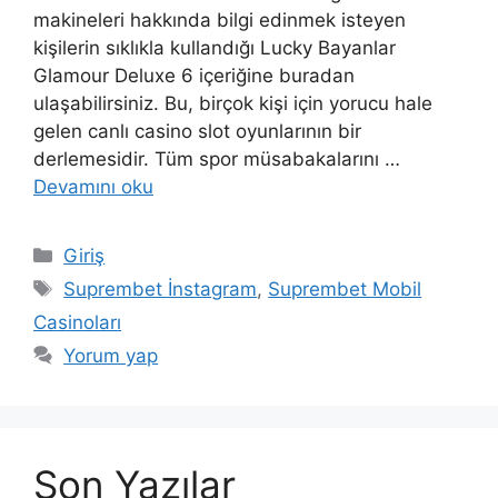
makineleri hakkında bilgi edinmek isteyen
kişilerin sıklıkla kullandığı Lucky Bayanlar
Glamour Deluxe 6 içeriğine buradan
ulaşabilirsiniz. Bu, birçok kişi için yorucu hale
gelen canlı casino slot oyunlarının bir
derlemesidir. Tüm spor müsabakalarını …
Devamını oku
Kategoriler
Giriş
Etiketler
Suprembet İnstagram
,
Suprembet Mobil
Casinoları
Yorum yap
Son Yazılar